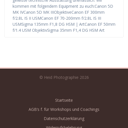
gewisse technische Ausstattung unerlässlich. Wir
kommen mit folgendem Equipment zu euch:Canon 5D
MK IVCanon 5D MK IIIObjektiveCanon EF 300mm
f/2.8L IS II USMCanon EF 70-200mm f/2.8L IS III
USMSigma 135mm F1,8 DG HSM | ArtCanon EF 50mm
f/1.4 USM ObjektivSigma 35mm F1,4 DG HSM Art
© Heid Photographie 2026
Startseite
AGB’s f. für Workshops und Coachings
Datenschutzerklärung
Widerrufsbelehrung